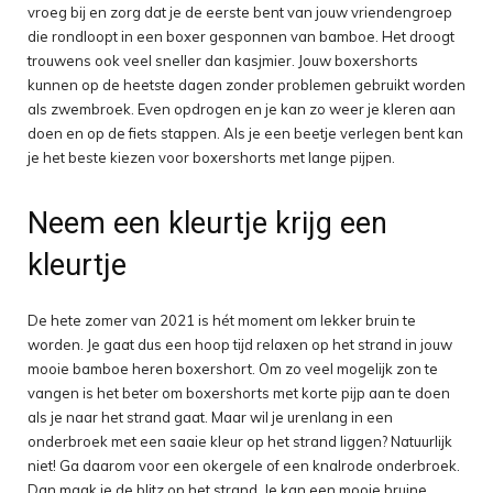
vroeg bij en zorg dat je de eerste bent van jouw vriendengroep
die rondloopt in een boxer gesponnen van bamboe. Het droogt
trouwens ook veel sneller dan kasjmier. Jouw boxershorts
kunnen op de heetste dagen zonder problemen gebruikt worden
als zwembroek. Even opdrogen en je kan zo weer je kleren aan
doen en op de fiets stappen. Als je een beetje verlegen bent kan
je het beste kiezen voor boxershorts met lange pijpen.
Neem een kleurtje krijg een
kleurtje
De hete zomer van 2021 is hét moment om lekker bruin te
worden. Je gaat dus een hoop tijd relaxen op het strand in jouw
mooie bamboe heren boxershort. Om zo veel mogelijk zon te
vangen is het beter om boxershorts met korte pijp aan te doen
als je naar het strand gaat. Maar wil je urenlang in een
onderbroek met een saaie kleur op het strand liggen? Natuurlijk
niet! Ga daarom voor een okergele of een knalrode onderbroek.
Dan maak je de blitz op het strand. Je kan een mooie bruine