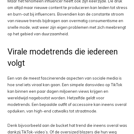
Maar het fenomeen influencer heeft ook zijn keerzijde. De druk
om altijd maar nieuwe content te produceren kan leiden tot stress
en burn-out bij influencers. Bovendien kan de constante stroom
van nieuwe trends bijdragen aan overmatig consumentisme en
snelle mode, wat weer zijn eigen problemen met zich meebrengt
op het gebied van duurzaamheid.
Virale modetrends die iedereen
volgt
Een van de meest fascinerende aspecten van sociale media is
hoe snel iets viraal kan gaan. Een simpele dansvideo op TikTok
kan binnen een paar dagen miljoenen views krijgen en
wereldwijd nagebootst worden. Hetzelfde geldt voor
modetrends. Een bepaalde outfit of accessoire kan ineens overal
opduiken, van high-end catwalks tot straatmode.
Denk bijvoorbeeld aan de bucket hat trend die ineens overal was
dankzij TikTok-video’s. Of de oversized blazers die hun weg